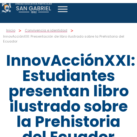
>
>
Inicio
Convivencia e identidad
InnovAcciónXXI: Presentación de libro ilustrado sobre la Prehistoria del
Ecuador
InnovAcciónXXI:
Estudiantes
presentan libro
ilustrado sobre
la Prehistoria
del Ecuador