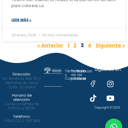
para colorear La
LEER MÁS »
29 enero, 2026
No hay comentarios
« Anterior
1
2
3
4
Siguiente »
Siguenos en:
Términos
Políticas
Políticas
Dirección:
y
de
de
Av. América N32-151 y
Condiciones
privacidad
Cookies
Mariana de Jesús.
Quito- Ecuador.
Horario de
atención:
Lunes a viernes, de
Copyright © 2026
07h00 a 15h30.
Teléfono:
+593 (02) 2 255 393