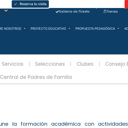
✓ Reserva tu visita
Sistema de TIckets
Tienda
RE NOSOTROS
PROYECTO EDUCATIVO
PROPUESTA PEDAGÓGICA
A
Servicios
Selecciones
Clubes
Consejo E
Central de Padres de Familia
 une la formación académica con actividades 