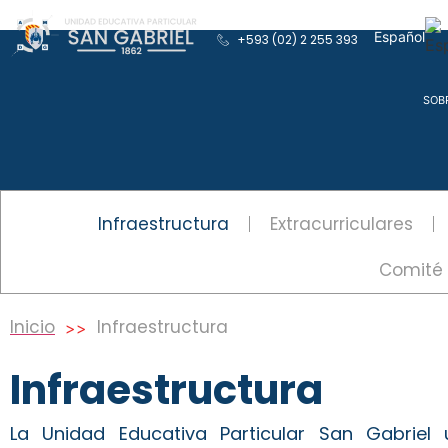
Español
+593 (02) 2 255 393
English
SOB
Infraestructura
Extracurriculares
Comité 
Inicio
Infraestructura
>>
Infraestructura
La Unidad Educativa Particular San Gabriel