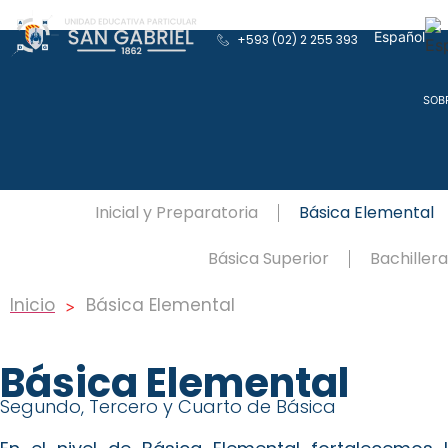
Español
+593 (02) 2 255 393
English
SOB
Inicial y Preparatoria
Básica Elemental
Básica Superior
Bachiller
Inicio
Básica Elemental
>
Básica Elemental
Segundo, Tercero y Cuarto de Básica