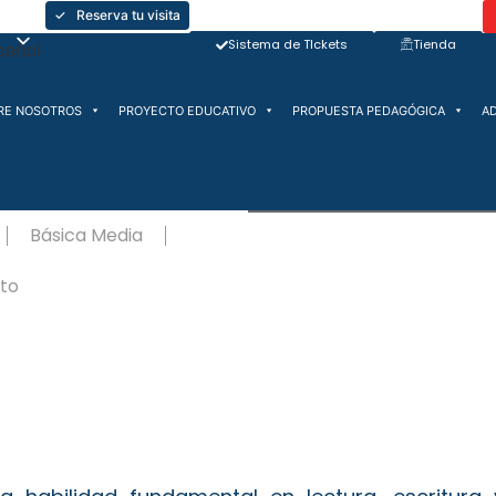
✓ Reserva tu visita
Sistema de TIckets
Tienda
RE NOSOTROS
PROYECTO EDUCATIVO
PROPUESTA PEDAGÓGICA
A
Básica Media
ato