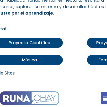
 la habilidad fundamental en lectura, escritu
esarse, explorar su entorno y desarrollar hábitos 
usto por el aprendizaje.
tal:
Proyecto Científico
Proy
Música
For
le Sites