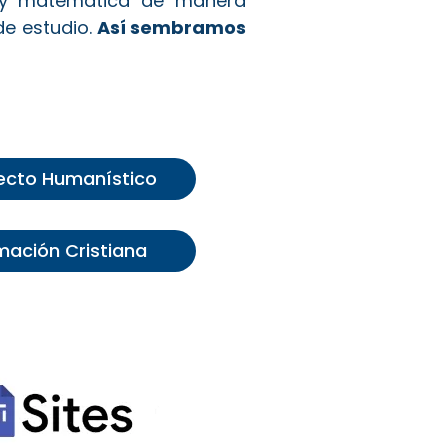
ra y matemática de manera
de estudio.
Así sembramos
ecto Humanístico
mación Cristiana